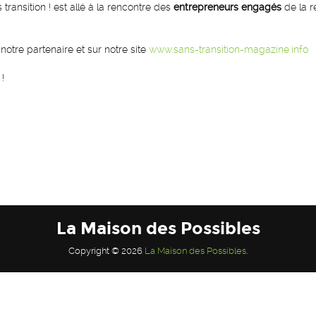
s transition ! est allé à la rencontre des
entrepreneurs engagés
de la r
 notre partenaire et sur notre site
www.sans-transition-magazine.info
!
La Maison des Possibles
Copyright © 2026
La Maison des Possibles
.